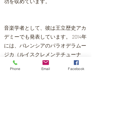
功を収めています。
音楽学者として、彼は王立歴史アカ
デミーでも発表しています。 2014年
には、バレンシアのパラオデラムー
ジカ（ルイスクレメンテチューナ
ー）およびマドリードのパストラー
Phone
Email
Facebook
ナ公爵公会堂でいくつかのピアノリ
サイタルを大成功させ、300を超え
るメディアおよびデジタルプレスと
ラジオで広めました。雑誌、ビデ
オ、全国流通、エルムンド、ララソ
ン、ABCなど